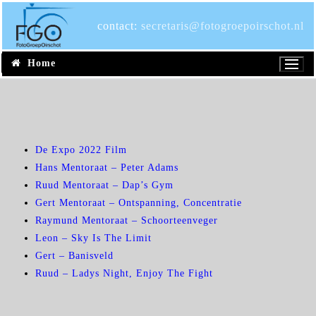
Ga
naar
contact:
secretaris@fotogroepoirschot.nl
de
inhoud
Home
De Expo 2022 Film
Hans Mentoraat – Peter Adams
Ruud Mentoraat – Dap’s Gym
Gert Mentoraat – Ontspanning, Concentratie
Raymund Mentoraat – Schoorteenveger
Leon – Sky Is The Limit
Gert – Banisveld
Ruud – Ladys Night, Enjoy The Fight