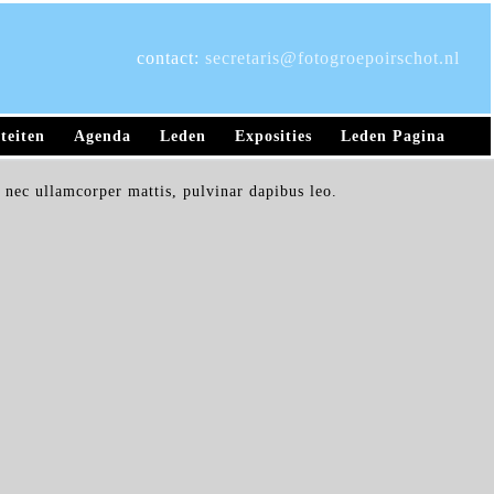
contact:
secretaris@fotogroepoirschot.nl
teiten
Agenda
Leden
Exposities
Leden Pagina
s nec ullamcorper mattis, pulvinar dapibus leo.