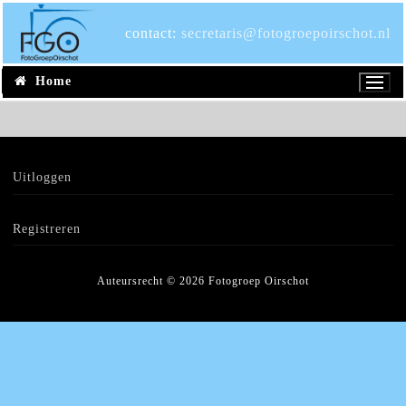
Ga
naar
contact:
secretaris@fotogroepoirschot.nl
de
inhoud
Home
Uitloggen
Registreren
Auteursrecht © 2026 Fotogroep Oirschot