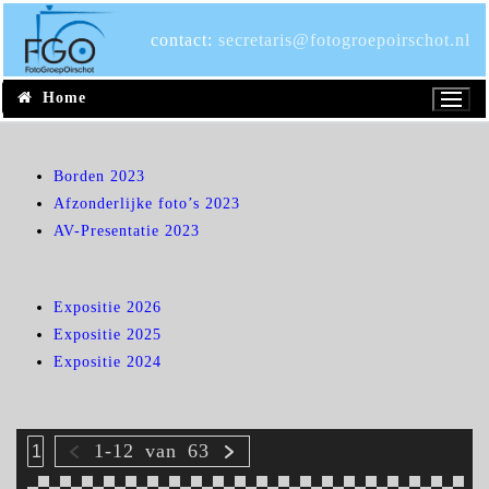
Ga
naar
contact:
secretaris@fotogroepoirschot.nl
de
inhoud
Home
Borden 2023
Afzonderlijke foto’s 2023
AV-Presentatie 2023
Expositie 2026
Expositie 2025
Expositie 2024
1-12
van
63