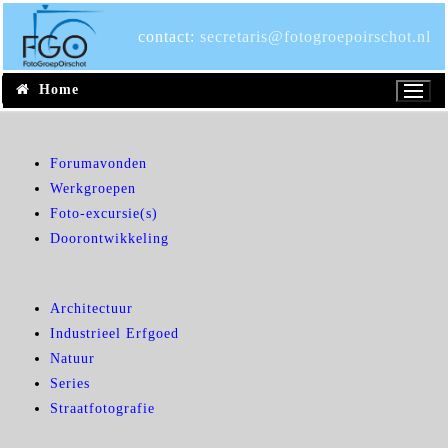
Ga
naar
contact:
secretaris@fotogroepoirschot.nl
de
inhoud
Home
Forumavonden
Werkgroepen
Foto-excursie(s)
Doorontwikkeling
Architectuur
Industrieel Erfgoed
Natuur
Series
Straatfotografie